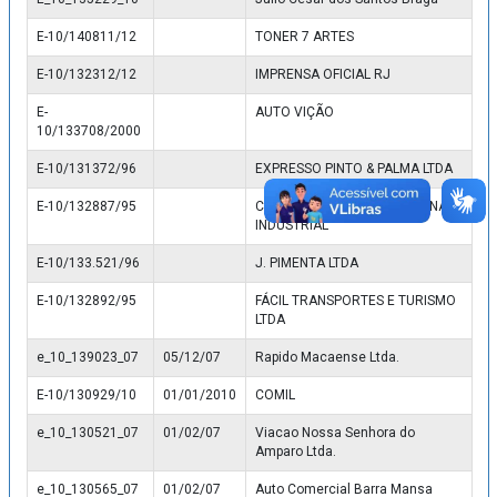
E-10/140811/12
TONER 7 ARTES
E-10/132312/12
IMPRENSA OFICIAL RJ
E-
AUTO VIÇÃO
10/133708/2000
E-10/131372/96
EXPRESSO PINTO & PALMA LTDA
E-10/132887/95
CAIO- COMPANHIA AMERICANA
INDUSTRIAL
E-10/133.521/96
J. PIMENTA LTDA
E-10/132892/95
FÁCIL TRANSPORTES E TURISMO
LTDA
e_10_139023_07
05/12/07
Rapido Macaense Ltda.
E-10/130929/10
01/01/2010
COMIL
e_10_130521_07
01/02/07
Viacao Nossa Senhora do
Amparo Ltda.
e_10_130565_07
01/02/07
Auto Comercial Barra Mansa