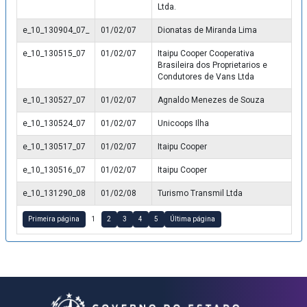
Ltda.
e_10_130904_07_
01/02/07
Dionatas de Miranda Lima
e_10_130515_07
01/02/07
Itaipu Cooper Cooperativa
Brasileira dos Proprietarios e
Condutores de Vans Ltda
e_10_130527_07
01/02/07
Agnaldo Menezes de Souza
e_10_130524_07
01/02/07
Unicoops Ilha
e_10_130517_07
01/02/07
Itaipu Cooper
e_10_130516_07
01/02/07
Itaipu Cooper
e_10_131290_08
01/02/08
Turismo Transmil Ltda
Primeira página
1
2
3
4
5
Última página