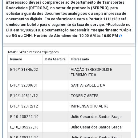
interessado deverá comparecer ao Departamento de Transportes
Rodoviários (DETRORJ), no setor de protocolo (SERPRO), para
solicitar a guarda dos documentos analógicos ou cópia impressa de
documentos digitais. Em conformidade com a Portaria 1111/13 será
emitido um boleto para o pagamento da taxa de serviço. *Publicado no
D.O em 16/03/2018. Documentação necessária: *Requerimento *Cópia
do RG ou CNH. Horário de Atendimento: 10:00 AM às 16:00 PM
Total:
86423 processos expurgados
Número
Data Abertura
Interessado
E-10/131846/02
VIAÇÃO TERESOPOLIS E
TURISMO LTDA
E-10/132309/01
SANTA IZABEL LTDA
E-10/140811/12
TONER 7 ARTES
E-10/132312/12
IMPRENSA OFICIAL RJ
E_10_135229_10
Julio Cesar dos Santos Braga
E_10_135229_10
Julio Cesar dos Santos Braga
E_10_135229_10
Julio Cesar dos Santos Braga