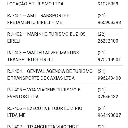
LOCAÇÃO E TURISMO LTDA
31025959
RJ-401 – AMT TRANSPORTE E
(21)
FRETAMENTO EIRELI – ME
965969398
RJ-402 – MARINHO TURISMO BUZIOS
(22)
EIRELI
26232100
RJ-403 – WALTER ALVES MARTINS
(21)
TRANSPORTES EIRELI
970219901
RJ-404 – GENIVAL AGENCIA DE TURISMO
(21)
E TRANSPORTE DE CAXIAS LTDA
996243408
RJ-405 – VOA VIAGENS TURISMO E
(21)
EVENTOS LTDA
37646132
RJ-406 – EXECUTIVE TOUR LUIZ RIO
(21)
LTDA ME
964493007
RJ-407 – TP ANCHIETA VIAGENS E
(21)