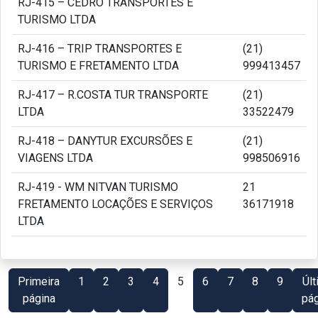
RJ-415 – CEDRO TRANSPORTES E
TURISMO LTDA
RJ-416 – TRIP TRANSPORTES E
(21)
TURISMO E FRETAMENTO LTDA
999413457
RJ-417 – R.COSTA TUR TRANSPORTE
(21)
LTDA
33522479
RJ-418 – DANYTUR EXCURSÕES E
(21)
VIAGENS LTDA
998506916
RJ-419 - WM NITVAN TURISMO
21
FRETAMENTO LOCAÇÕES E SERVIÇOS
36171918
LTDA
Primeira
1
2
3
4
5
6
7
8
9
Últ
página
pág