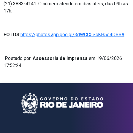
(21) 3883-4141. O número atende em dias úteis, das 09h às
17h.
FOTOS:
https://photos.app.goo.gl/3dWCC5ScKH5e4DBBA
Postado por:
Assessoria de Imprensa
em 19/06/2026
17:52:24