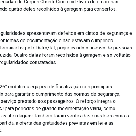
feriadão de Corpus Christi. Cinco coletivos de empresas
ndo quatro deles recolhidos à garagem para consertos.
regularidades apresentavam defeitos em cintos de segurança e
problemas de documentação e não estavam cumprindo
terminadas pelo Detro/RJ, prejudicando o acesso de pessoas
zida. Quatro deles foram recolhidos à garagem e só voltarão
rregularidades constatadas.
26” mobilizou equipes de fiscalização nos principais
do para garantir o cumprimento das normas de segurança,
 serviço prestado aos passageiros. O reforço integra o
RJ para períodos de grande movimentação viária, como
e as abordagens, também foram verificadas questões como o
rtida, a oferta das gratuidades previstas em lei e as
.