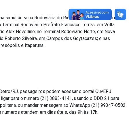
 simultânea na Rodoviária do Rio; no Terminal Rodoviário
no Terminal Rodoviário Prefeito Francisco Torres, em Volta
io Alex Novellino; no Terminal Rodoviário Norte, em Nova
rio Roberto Silveira, em Campos dos Goytacazes; e nas
resópolis e Itaperuna.
o Detro/RJ, passageiros podem acessar o portal OuvERJ
), ligar para o número (21) 3883-4141, usando o DDD 21 para
ropolitana, ou mandar mensagem ao WhatsApp (21) 99347-0582
s números atendem em dias úteis, das 9h às 17h.