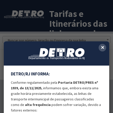
Tarifas e
Itinerários das
linhas regulare
Buscar por número, ligação ou Empresa da sua linha
✕
DETRO/RJ INFORMA:
Conforme regulamentado pela
Portaria DETRO/PRES nº
1939, de 13/11/2025
, informamos que, embora exista uma
grade horária previamente estabelecida, as linhas de
transporte intermunicipal de passageiros classificadas
como de
alta frequência
podem sofrer variação, devido a
fatores externos: